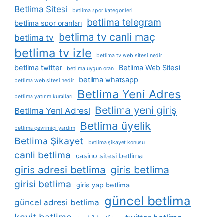
Betlima Sitesi
betlima spor kategorileri
betlima telegram
betlima spor oranları
betlima tv canli maç
betlima tv
betlima tv izle
betlima tv web sitesi nedir
betlima twitter
Betlima Web Sitesi
betlima uygun oran
betlima whatsapp
betlima web sitesi nedir
Betlima Yeni Adres
betlima yatırım kuralları
Betlima yeni giriş
Betlima Yeni Adresi
Betlima üyelik
betlima çevrimiçi yardım
Betlima Şikayet
betlima şikayet konusu
canli betlima
casino sitesi betlima
giris adresi betlima
giris betlima
girisi betlima
giris yap betlima
güncel betlima
güncel adresi betlima