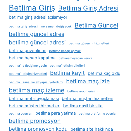
Betlima Giriş
Betlima Giriş Adresi
betlima giriş adresi açılamıyor
Betlima Güncel
betlima giriş adresim ne zaman değişecek
betlima güncel adres
betlima güncel adresi
betlima güvenilir hizmetleri
betlima güvenlir mi
betlima hesap açmak
betlima hesap kapatma
betlima heyecan verici
betlima i̇le i̇letişime geçin
betlima i̇letişim bilgileri
Betlima kayıt
betlima kaç oldu
betlima i̇letişim hizmetleri
betlima maç izle
betlima lisansı ve altyapısı yeterli mi
betlima maç izleme
betlima mobil erişim
betlima mobil uygulaması
betlima müşteri hizmetleri
betlima müşteri hizmetleri
betlima nasil bir site
betlima para yatirma
betlima oyunları
betlima platformu oyunları
betlima promosyon
betlima promosyon kodu
betlima site hakkında