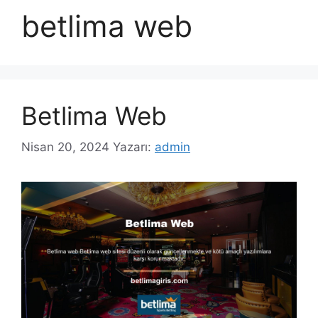
betlima web
Betlima Web
Nisan 20, 2024
Yazarı:
admin