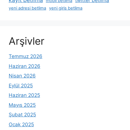
kayit betlima
twitter betlima
mobil betlima
yeni adresi betlima
yeni giris betlima
Arşivler
Temmuz 2026
Haziran 2026
Nisan 2026
Eylül 2025
Haziran 2025
Mayıs 2025
Şubat 2025
Ocak 2025