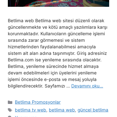
Betlima web Betlima web sitesi düzenli olarak
güncellenmekte ve kötü amaçlı yazılımlara karşı
korunmaktadır. Kullanıcıların güncelleme işlemi
sırasında zarar görmemesi ve sistem
hizmetlerinden faydalanabilmesi amacıyla
sistem alt alan adına taşınmıştır. Giriş adresiniz
Betlima.com ise yenileme sırasında olacaktır.
Betlima, yenileme sürecinde hizmet almaya
devam edebilmeleri için üyelerini yenileme
işlemi öncesinde e-posta ve mesaj yoluyla
bilgilendirecektir. Sayfamızı …
Devamını oku…
Kategoriler
Betlima Promosyonlar
Etiketler
betlima tv web
,
betlima web
,
güncel betlima