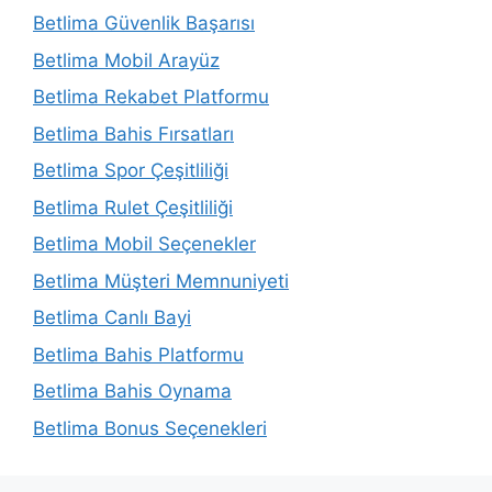
Betlima Güvenlik Başarısı
Betlima Mobil Arayüz
Betlima Rekabet Platformu
Betlima Bahis Fırsatları
Betlima Spor Çeşitliliği
Betlima Rulet Çeşitliliği
Betlima Mobil Seçenekler
Betlima Müşteri Memnuniyeti
Betlima Canlı Bayi
Betlima Bahis Platformu
Betlima Bahis Oynama
Betlima Bonus Seçenekleri