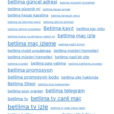
betlima güncel adresi
betlima güvenilir hizmetleri
betlima güvenlir mi
betlima hesap açmak
betlima hesap kapatma
betlima heyecan verici
betlima i̇le i̇letişime geçin
betlima i̇letişim bilgileri
Betlima kayıt
betlima kaç oldu
betlima i̇letişim hizmetleri
betlima maç izle
betlima lisansı ve altyapısı yeterli mi
betlima maç izleme
betlima mobil erişim
betlima mobil uygulaması
betlima müşteri hizmetleri
betlima müşteri hizmetleri
betlima nasil bir site
betlima para yatirma
betlima oyunları
betlima platformu oyunları
betlima promosyon
betlima promosyon kodu
betlima site hakkında
Betlima Sitesi
betlima spor kategorileri
betlima telegram
betlima spor oranları
betlima tv canli maç
betlima tv
betlima tv izle
betlima tv web sitesi nedir