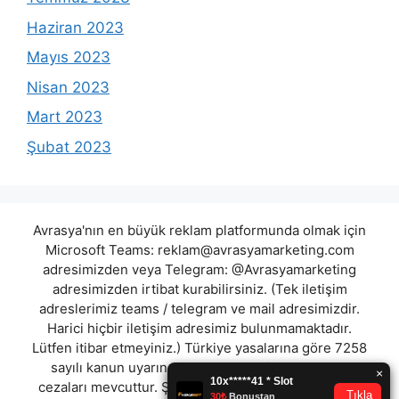
Haziran 2023
Mayıs 2023
Nisan 2023
Mart 2023
Şubat 2023
Avrasya'nın en büyük reklam platformunda olmak için
Microsoft Teams:
reklam@avrasyamarketing.com
adresimizden veya Telegram: @Avrasyamarketing
adresimizden irtibat kurabilirsiniz. (Tek iletişim
adreslerimiz teams / telegram ve mail adresimizdir.
Harici hiçbir iletişim adresimiz bulunmamaktadır.
Lütfen itibar etmeyiniz.) Türkiye yasalarına göre 7258
sayılı kanun uyarınca yasa dışı bahis oynamanın
cezaları mevcuttur. Şu an bulunduğunuz site hiç bir