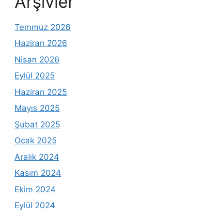
Arşivler
Temmuz 2026
Haziran 2026
Nisan 2026
Eylül 2025
Haziran 2025
Mayıs 2025
Şubat 2025
Ocak 2025
Aralık 2024
Kasım 2024
Ekim 2024
Eylül 2024