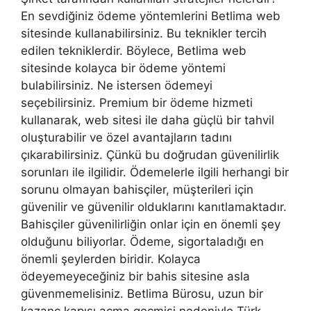
En sevdiğiniz ödeme yöntemlerini Betlima web
sitesinde kullanabilirsiniz. Bu teknikler tercih
edilen tekniklerdir. Böylece, Betlima web
sitesinde kolayca bir ödeme yöntemi
bulabilirsiniz. Ne istersen ödemeyi
seçebilirsiniz. Premium bir ödeme hizmeti
kullanarak, web sitesi ile daha güçlü bir tahvil
oluşturabilir ve özel avantajların tadını
çıkarabilirsiniz. Çünkü bu doğrudan güvenilirlik
sorunları ile ilgilidir. Ödemelerle ilgili herhangi bir
sorunu olmayan bahisçiler, müşterileri için
güvenilir ve güvenilir olduklarını kanıtlamaktadır.
Bahisçiler güvenilirliğin onlar için en önemli şey
olduğunu biliyorlar. Ödeme, sigortaladığı en
önemli şeylerden biridir. Kolayca
ödeyemeyeceğiniz bir bahis sitesine asla
güvenmemelisiniz. Betlima Bürosu, uzun bir