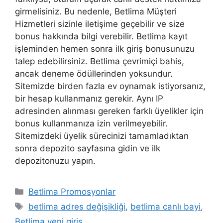
girmelisiniz. Bu nedenle, Betlima Müşteri
Hizmetleri sizinle iletişime geçebilir ve size
bonus hakkında bilgi verebilir. Betlima kayıt
işleminden hemen sonra ilk giriş bonusunuzu
talep edebilirsiniz. Betlima çevrimiçi bahis,
ancak deneme ödüllerinden yoksundur.
Sitemizde birden fazla ev oynamak istiyorsanız,
bir hesap kullanmanız gerekir. Aynı IP
adresinden alınması gereken farklı üyelikler için
bonus kullanmanıza izin verilmeyebilir.
Sitemizdeki üyelik sürecinizi tamamladıktan
sonra depozito sayfasına gidin ve ilk
depozitonuzu yapın.
Kategoriler
Betlima Promosyonlar
Etiketler
betlima adres değişikliği
,
betlima canlı bayi
,
Betlima yeni giriş