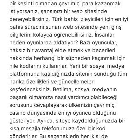
bir kesinti olmadan çevrimiçi para kazanmak
istiyorsanız, şansınızı bir web sitesinde
deneyebilirsiniz. Türk bahis izleyicileri için en iyi
bahis sürecini sunan web sitesinde yeni giriş
bilgilerini kolayca öğrenebilirsiniz. İnsanlar
neden oyunlarda aldatıyor? Bazı oyuncular,
haksız bir avantaj elde etmek ve becerileri
hakkında herhangi bir şüpheden kaçınmak için
hile kodlarını kullanırlar. Yeni bir sosyal medya
platformuna katıldığınızda sitenin sunduğu tüm
harika özellikleri ve güncellemeleri
keşfedeceksiniz. Betlima, sosyal medyanın
başarılı olmamıza nasıl yardımcı olabileceği
sorusunu cevaplayarak ülkemizin çevrimiçi
casino dünyasında en iyi oyuncu olduğunu
gösteriyor. Ayrıca, siteye kaydolduğunuzda bir
kısa mesajla telefonunuza özel bir kod
gönderirler. Bu seçeneklerin her ikisi de