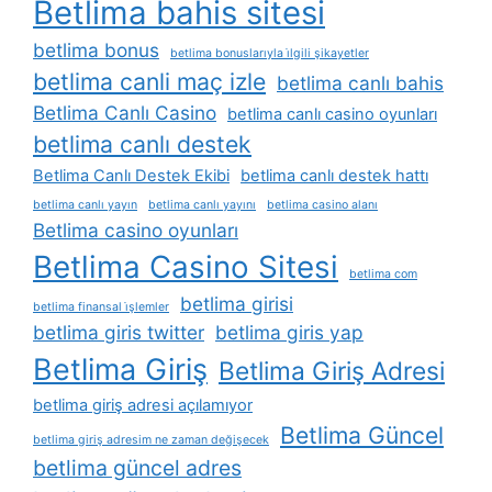
Betlima bahis sitesi
betlima bonus
betlima bonuslarıyla i̇lgili şikayetler
betlima canli maç izle
betlima canlı bahis
Betlima Canlı Casino
betlima canlı casino oyunları
betlima canlı destek
Betlima Canlı Destek Ekibi
betlima canlı destek hattı
betlima canlı yayın
betlima canlı yayını
betlima casino alanı
Betlima casino oyunları
Betlima Casino Sitesi
betlima com
betlima girisi
betlima finansal i̇şlemler
betlima giris twitter
betlima giris yap
Betlima Giriş
Betlima Giriş Adresi
betlima giriş adresi açılamıyor
Betlima Güncel
betlima giriş adresim ne zaman değişecek
betlima güncel adres