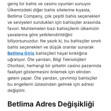
geniş bir bahis ve casino oyunları sunuyor.
Ülkemizdeki diğer bahis sitelerine kıyasla,
Betlima Company, çok çeşitli bahis seçenekleri
ve seviyeleri sundukları için bahisçiler arasında
favori. Muhtemelen bazı bahisçilerin ülkemizin
yasalarına göre yetkilendirildiğini
biliyorsunuzdur. Ne yazık ki, bu bahisçiler sınırlı
bahis seçenekleri ve düşük oranlar sunarak
Betlima Giriş
bahisçileri hayal kırıklığına
uğratıyor. Öte yandan, Bilgi Teknolojileri
Otoritesi, herhangi bir şirketin casino pazarında
faaliyet göstermesini önlemek için elinden
geleni yapar. Öte yandan, çevrimiçi bahisçiler
bu engellerin üstesinden gelmek için adresi
değiştirir.
Betlima Adres Değişikliği