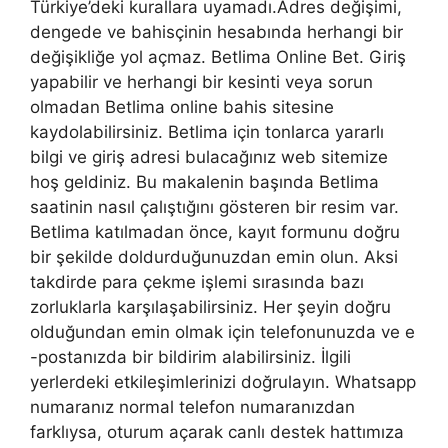
Türkiye’deki kurallara uyamadı.Adres değişimi,
dengede ve bahisçinin hesabında herhangi bir
değişikliğe yol açmaz. Betlima Online Bet. Giriş
yapabilir ve herhangi bir kesinti veya sorun
olmadan Betlima online bahis sitesine
kaydolabilirsiniz. Betlima için tonlarca yararlı
bilgi ve giriş adresi bulacağınız web sitemize
hoş geldiniz. Bu makalenin başında Betlima
saatinin nasıl çalıştığını gösteren bir resim var.
Betlima katılmadan önce, kayıt formunu doğru
bir şekilde doldurduğunuzdan emin olun. Aksi
takdirde para çekme işlemi sırasında bazı
zorluklarla karşılaşabilirsiniz. Her şeyin doğru
olduğundan emin olmak için telefonunuzda ve e
-postanızda bir bildirim alabilirsiniz. İlgili
yerlerdeki etkileşimlerinizi doğrulayın. Whatsapp
numaranız normal telefon numaranızdan
farklıysa, oturum açarak canlı destek hattımıza