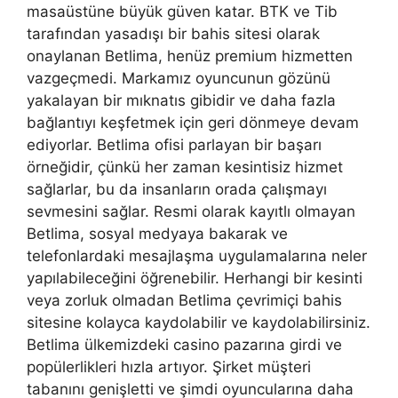
masaüstüne büyük güven katar. BTK ve Tib
tarafından yasadışı bir bahis sitesi olarak
onaylanan Betlima, henüz premium hizmetten
vazgeçmedi. Markamız oyuncunun gözünü
yakalayan bir mıknatıs gibidir ve daha fazla
bağlantıyı keşfetmek için geri dönmeye devam
ediyorlar. Betlima ofisi parlayan bir başarı
örneğidir, çünkü her zaman kesintisiz hizmet
sağlarlar, bu da insanların orada çalışmayı
sevmesini sağlar. Resmi olarak kayıtlı olmayan
Betlima, sosyal medyaya bakarak ve
telefonlardaki mesajlaşma uygulamalarına neler
yapılabileceğini öğrenebilir. Herhangi bir kesinti
veya zorluk olmadan Betlima çevrimiçi bahis
sitesine kolayca kaydolabilir ve kaydolabilirsiniz.
Betlima ülkemizdeki casino pazarına girdi ve
popülerlikleri hızla artıyor. Şirket müşteri
tabanını genişletti ve şimdi oyuncularına daha