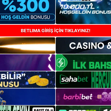
BETLIMA GİRİŞ İÇİN TIKLAYINIZ!