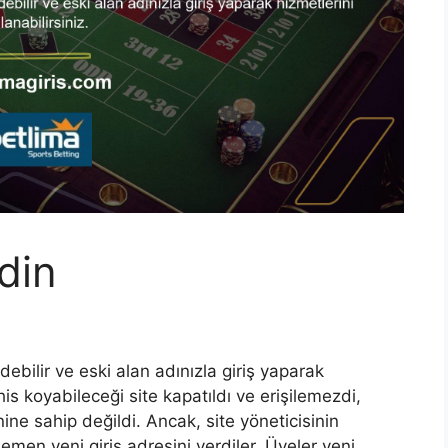
din
debilir ve eski alan adınızla giriş yaparak
ahis koyabileceği site kapatıldı ve erişilemezdi,
ine sahip değildi. Ancak, site yöneticisinin
men yeni giriş adresini verdiler. Üyeler yeni