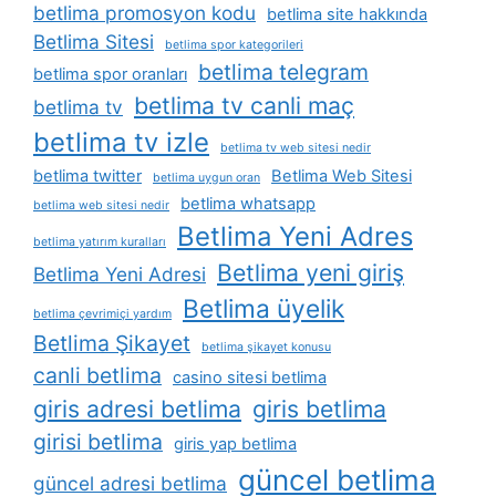
betlima promosyon kodu
betlima site hakkında
Betlima Sitesi
betlima spor kategorileri
betlima telegram
betlima spor oranları
betlima tv canli maç
betlima tv
betlima tv izle
betlima tv web sitesi nedir
betlima twitter
Betlima Web Sitesi
betlima uygun oran
betlima whatsapp
betlima web sitesi nedir
Betlima Yeni Adres
betlima yatırım kuralları
Betlima yeni giriş
Betlima Yeni Adresi
Betlima üyelik
betlima çevrimiçi yardım
Betlima Şikayet
betlima şikayet konusu
canli betlima
casino sitesi betlima
giris adresi betlima
giris betlima
girisi betlima
giris yap betlima
güncel betlima
güncel adresi betlima