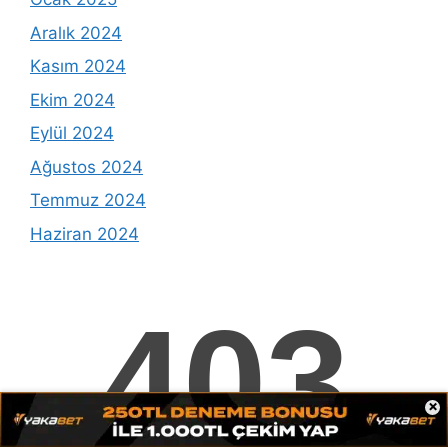
Aralık 2024
Kasım 2024
Ekim 2024
Eylül 2024
Ağustos 2024
Temmuz 2024
Haziran 2024
Mayıs 2024
Nisan 2024
Mart 2024
Şubat 2024
Ocak 2024
×
Aralık 2023