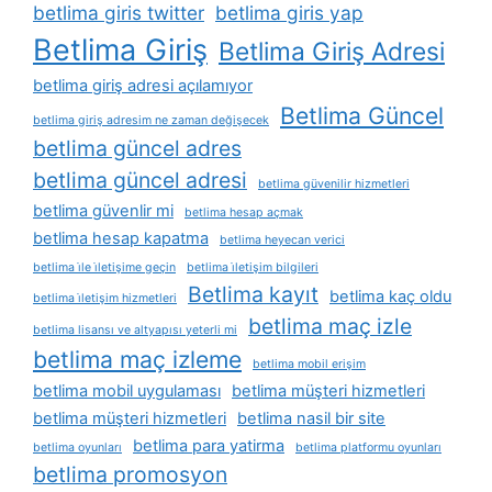
betlima giris twitter
betlima giris yap
Betlima Giriş
Betlima Giriş Adresi
betlima giriş adresi açılamıyor
Betlima Güncel
betlima giriş adresim ne zaman değişecek
betlima güncel adres
betlima güncel adresi
betlima güvenilir hizmetleri
betlima güvenlir mi
betlima hesap açmak
betlima hesap kapatma
betlima heyecan verici
betlima i̇le i̇letişime geçin
betlima i̇letişim bilgileri
Betlima kayıt
betlima kaç oldu
betlima i̇letişim hizmetleri
betlima maç izle
betlima lisansı ve altyapısı yeterli mi
betlima maç izleme
betlima mobil erişim
betlima mobil uygulaması
betlima müşteri hizmetleri
betlima müşteri hizmetleri
betlima nasil bir site
betlima para yatirma
betlima oyunları
betlima platformu oyunları
betlima promosyon