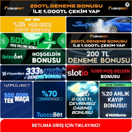
×
BETLIMA GİRİŞ İÇİN TIKLAYINIZ!