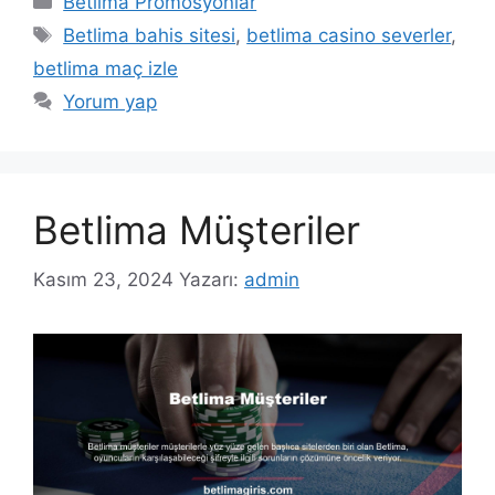
Betlima Promosyonlar
Etiketler
Betlima bahis sitesi
,
betlima casino severler
,
betlima maç izle
Yorum yap
Betlima Müşteriler
Kasım 23, 2024
Yazarı:
admin