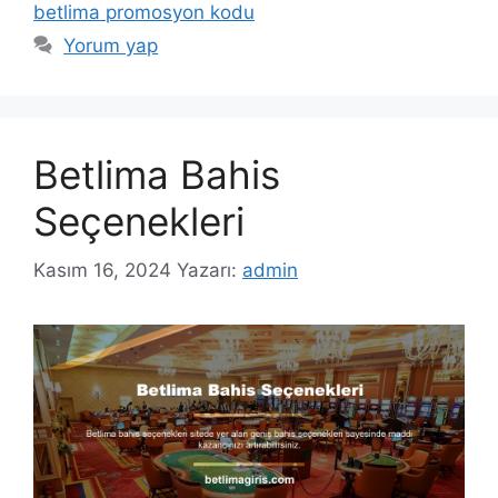
betlima promosyon kodu
Yorum yap
Betlima Bahis
Seçenekleri
Kasım 16, 2024
Yazarı:
admin