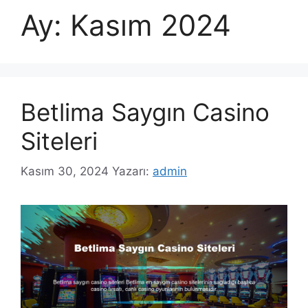
Ay:
Kasım 2024
Betlima Saygın Casino
Siteleri
Kasım 30, 2024
Yazarı:
admin