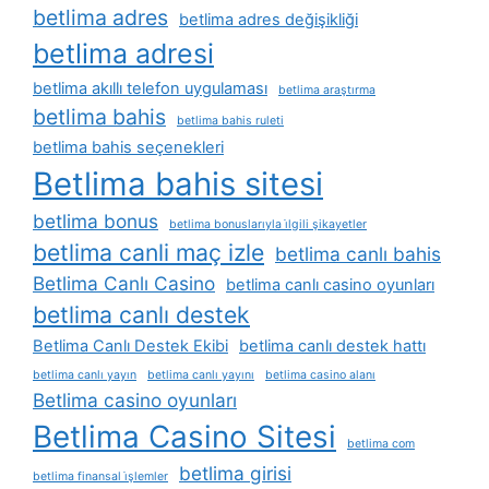
betlima adres
betlima adres değişikliği
betlima adresi
betlima akıllı telefon uygulaması
betlima araştırma
betlima bahis
betlima bahis ruleti
betlima bahis seçenekleri
Betlima bahis sitesi
betlima bonus
betlima bonuslarıyla i̇lgili şikayetler
betlima canli maç izle
betlima canlı bahis
Betlima Canlı Casino
betlima canlı casino oyunları
betlima canlı destek
Betlima Canlı Destek Ekibi
betlima canlı destek hattı
betlima canlı yayın
betlima canlı yayını
betlima casino alanı
Betlima casino oyunları
Betlima Casino Sitesi
betlima com
betlima girisi
betlima finansal i̇şlemler