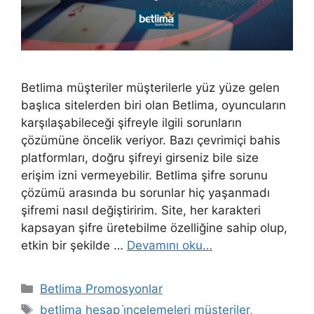
Betlima müşteriler müşterilerle yüz yüze gelen
başlıca sitelerden biri olan Betlima, oyuncuların
karşılaşabileceği şifreyle ilgili sorunların
çözümüne öncelik veriyor. Bazı çevrimiçi bahis
platformları, doğru şifreyi girseniz bile size
erişim izni vermeyebilir. Betlima şifre sorunu
çözümü arasında bu sorunlar hiç yaşanmadı
şifremi nasıl değiştiririm. Site, her karakteri
kapsayan şifre üretebilme özelliğine sahip olup,
etkin bir şekilde …
Devamını oku…
Kategoriler
Betlima Promosyonlar
Etiketler
betlima hesap i̇ncelemeleri müşteriler
,