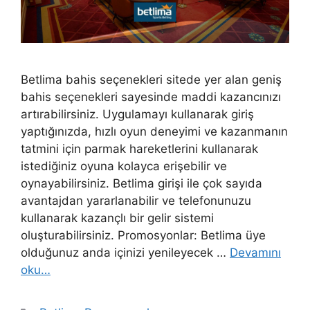
Betlima bahis seçenekleri sitede yer alan geniş
bahis seçenekleri sayesinde maddi kazancınızı
artırabilirsiniz. Uygulamayı kullanarak giriş
yaptığınızda, hızlı oyun deneyimi ve kazanmanın
tatmini için parmak hareketlerini kullanarak
istediğiniz oyuna kolayca erişebilir ve
oynayabilirsiniz. Betlima girişi ile çok sayıda
avantajdan yararlanabilir ve telefonunuzu
kullanarak kazançlı bir gelir sistemi
oluşturabilirsiniz. Promosyonlar: Betlima üye
olduğunuz anda içinizi yenileyecek …
Devamını
oku…