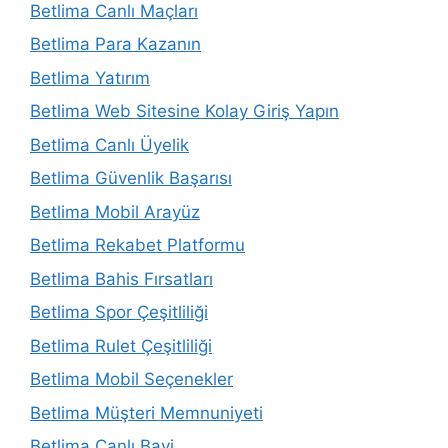
Betlima Canlı Maçları
Betlima Para Kazanın
Betlima Yatırım
Betlima Web Sitesine Kolay Giriş Yapın
Betlima Canlı Üyelik
Betlima Güvenlik Başarısı
Betlima Mobil Arayüz
Betlima Rekabet Platformu
Betlima Bahis Fırsatları
Betlima Spor Çeşitliliği
Betlima Rulet Çeşitliliği
Betlima Mobil Seçenekler
Betlima Müşteri Memnuniyeti
Betlima Canlı Bayi