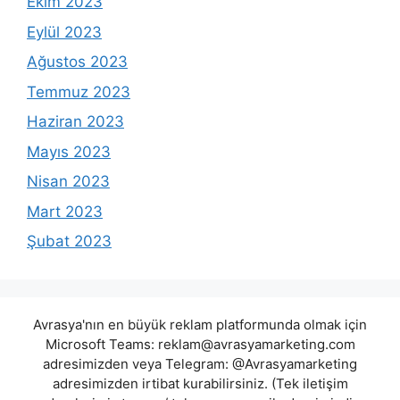
Ekim 2023
Eylül 2023
Ağustos 2023
Temmuz 2023
Haziran 2023
Mayıs 2023
Nisan 2023
Mart 2023
Şubat 2023
Avrasya'nın en büyük reklam platformunda olmak için
Microsoft Teams:
reklam@avrasyamarketing.com
adresimizden veya Telegram: @Avrasyamarketing
adresimizden irtibat kurabilirsiniz. (Tek iletişim