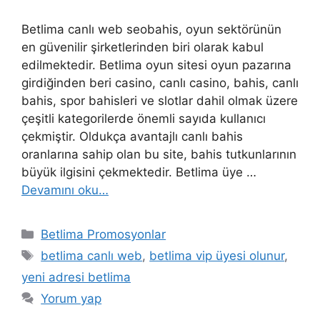
Betlima canlı web seobahis, oyun sektörünün
en güvenilir şirketlerinden biri olarak kabul
edilmektedir. Betlima oyun sitesi oyun pazarına
girdiğinden beri casino, canlı casino, bahis, canlı
bahis, spor bahisleri ve slotlar dahil olmak üzere
çeşitli kategorilerde önemli sayıda kullanıcı
çekmiştir. Oldukça avantajlı canlı bahis
oranlarına sahip olan bu site, bahis tutkunlarının
büyük ilgisini çekmektedir. Betlima üye …
Devamını oku…
Kategoriler
Betlima Promosyonlar
Etiketler
betlima canlı web
,
betlima vip üyesi olunur
,
yeni adresi betlima
Yorum yap