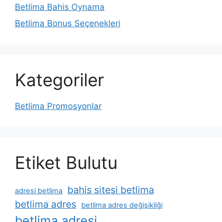
Betlima Bahis Oynama
Betlima Bonus Seçenekleri
Kategoriler
Betlima Promosyonlar
Etiket Bulutu
bahis sitesi betlima
adresi betlima
betlima adres
betlima adres değişikliği
betlima adresi