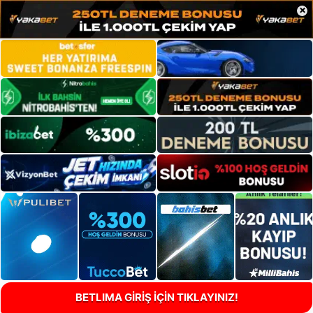
×
BETLIMA GİRİŞ İÇİN TIKLAYINIZ!