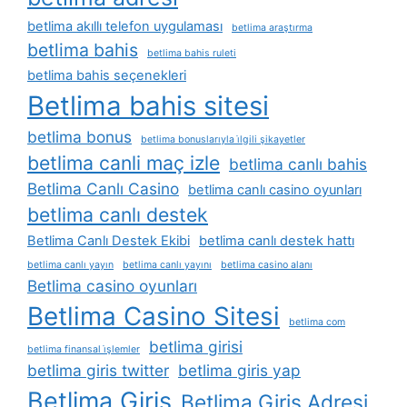
betlima akıllı telefon uygulaması
betlima araştırma
betlima bahis
betlima bahis ruleti
betlima bahis seçenekleri
Betlima bahis sitesi
betlima bonus
betlima bonuslarıyla i̇lgili şikayetler
betlima canli maç izle
betlima canlı bahis
Betlima Canlı Casino
betlima canlı casino oyunları
betlima canlı destek
Betlima Canlı Destek Ekibi
betlima canlı destek hattı
betlima canlı yayın
betlima canlı yayını
betlima casino alanı
Betlima casino oyunları
Betlima Casino Sitesi
betlima com
betlima girisi
betlima finansal i̇şlemler
betlima giris twitter
betlima giris yap
Betlima Giriş
Betlima Giriş Adresi