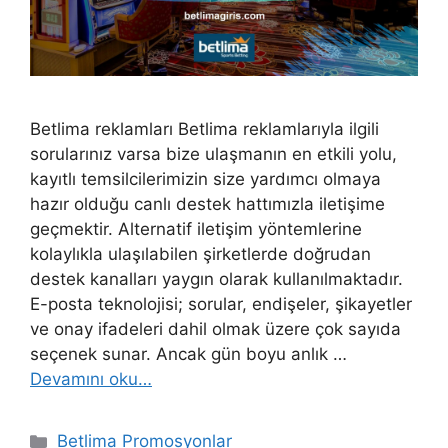
Betlima reklamları Betlima reklamlarıyla ilgili
sorularınız varsa bize ulaşmanın en etkili yolu,
kayıtlı temsilcilerimizin size yardımcı olmaya
hazır olduğu canlı destek hattımızla iletişime
geçmektir. Alternatif iletişim yöntemlerine
kolaylıkla ulaşılabilen şirketlerde doğrudan
destek kanalları yaygın olarak kullanılmaktadır.
E-posta teknolojisi; sorular, endişeler, şikayetler
ve onay ifadeleri dahil olmak üzere çok sayıda
seçenek sunar. Ancak gün boyu anlık …
Devamını oku…
Kategoriler
Betlima Promosyonlar