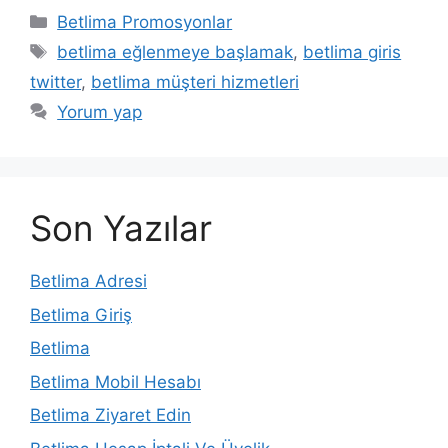
Kategoriler
Betlima Promosyonlar
Etiketler
betlima eğlenmeye başlamak
,
betlima giris
twitter
,
betlima müşteri hizmetleri
Yorum yap
Son Yazılar
Betlima Adresi
Betlima Giriş
Betlima
Betlima Mobil Hesabı
Betlima Ziyaret Edin