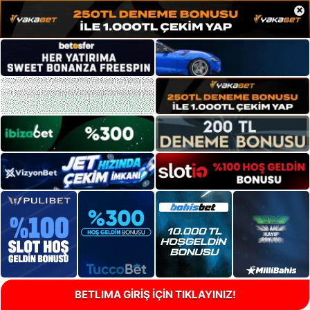
×
BETLIMA GİRİŞ İÇİN TIKLAYINIZ!