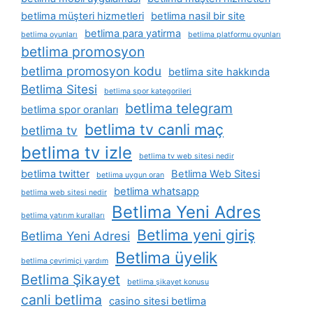
betlima müşteri hizmetleri
betlima nasil bir site
betlima para yatirma
betlima oyunları
betlima platformu oyunları
betlima promosyon
betlima promosyon kodu
betlima site hakkında
Betlima Sitesi
betlima spor kategorileri
betlima telegram
betlima spor oranları
betlima tv canli maç
betlima tv
betlima tv izle
betlima tv web sitesi nedir
betlima twitter
Betlima Web Sitesi
betlima uygun oran
betlima whatsapp
betlima web sitesi nedir
Betlima Yeni Adres
betlima yatırım kuralları
Betlima yeni giriş
Betlima Yeni Adresi
Betlima üyelik
betlima çevrimiçi yardım
Betlima Şikayet
betlima şikayet konusu
canli betlima
casino sitesi betlima