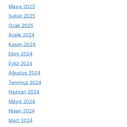
Mayıs 2025
Şubat 2025
Ocak 2025
Aralık 2024
Kasım 2024
Ekim 2024
Eylül 2024
Ağustos 2024
Temmuz 2024
Haziran 2024
Mayıs 2024
Nisan 2024
Mart 2024