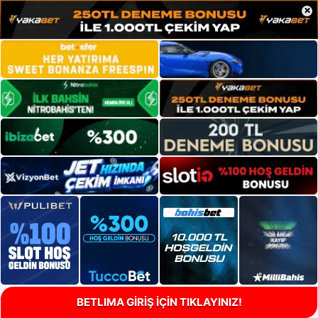
×
BETLIMA GİRİŞ İÇİN TIKLAYINIZ!