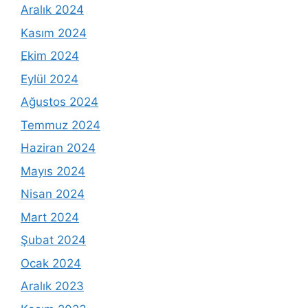
Aralık 2024
Kasım 2024
Ekim 2024
Eylül 2024
Ağustos 2024
Temmuz 2024
Haziran 2024
Mayıs 2024
Nisan 2024
Mart 2024
Şubat 2024
Ocak 2024
Aralık 2023