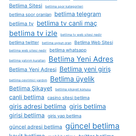
Betlima Sitesi
betlima spor kategorileri
betlima telegram
betlima spor oranları
betlima tv canli maç
betlima tv
betlima tv izle
betlima tv web sitesi nedir
betlima twitter
Betlima Web Sitesi
betlima uygun oran
betlima whatsapp
betlima web sitesi nedir
Betlima Yeni Adres
betlima yatırım kuralları
Betlima yeni giriş
Betlima Yeni Adresi
Betlima üyelik
betlima çevrimiçi yardım
Betlima Şikayet
betlima şikayet konusu
canli betlima
casino sitesi betlima
giris adresi betlima
giris betlima
girisi betlima
giris yap betlima
güncel betlima
güncel adresi betlima