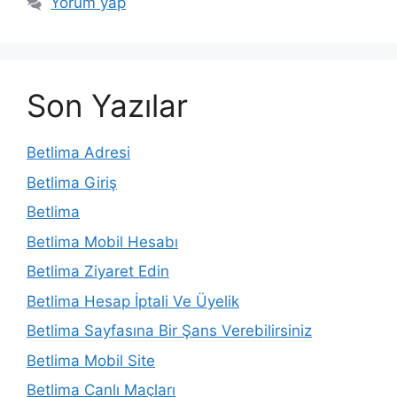
Yorum yap
Son Yazılar
Betlima Adresi
Betlima Giriş
Betlima
Betlima Mobil Hesabı
Betlima Ziyaret Edin
Betlima Hesap İptali Ve Üyelik
Betlima Sayfasına Bir Şans Verebilirsiniz
Betlima Mobil Site
Betlima Canlı Maçları