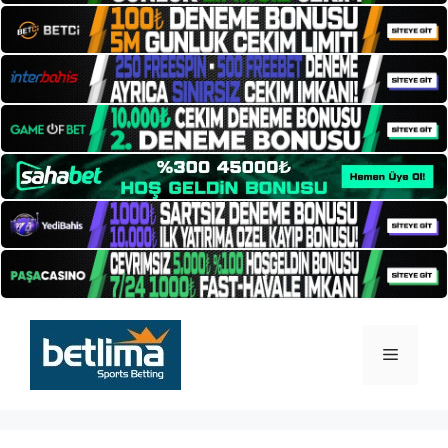
İçeriğe
atla
Menü