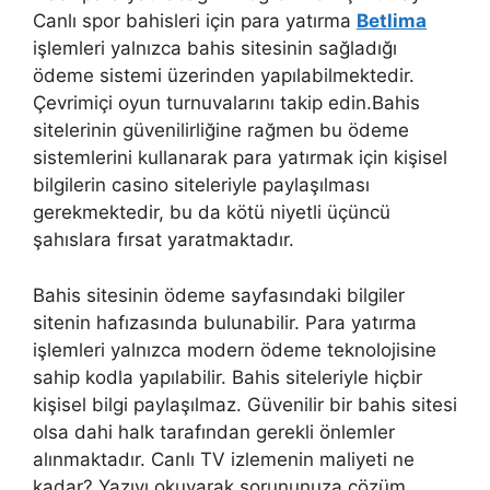
Canlı spor bahisleri için para yatırma
Betlima
işlemleri yalnızca bahis sitesinin sağladığı
ödeme sistemi üzerinden yapılabilmektedir.
Çevrimiçi oyun turnuvalarını takip edin.Bahis
sitelerinin güvenilirliğine rağmen bu ödeme
sistemlerini kullanarak para yatırmak için kişisel
bilgilerin casino siteleriyle paylaşılması
gerekmektedir, bu da kötü niyetli üçüncü
şahıslara fırsat yaratmaktadır.
Bahis sitesinin ödeme sayfasındaki bilgiler
sitenin hafızasında bulunabilir. Para yatırma
işlemleri yalnızca modern ödeme teknolojisine
sahip kodla yapılabilir. Bahis siteleriyle hiçbir
kişisel bilgi paylaşılmaz. Güvenilir bir bahis sitesi
olsa dahi halk tarafından gerekli önlemler
alınmaktadır. Canlı TV izlemenin maliyeti ne
kadar? Yazıyı okuyarak sorununuza çözüm