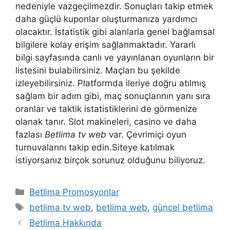
nedeniyle vazgeçilmezdir. Sonuçları takip etmek
daha güçlü kuponlar oluşturmanıza yardımcı
olacaktır. İstatistik gibi alanlarla genel bağlamsal
bilgilere kolay erişim sağlanmaktadır. Yararlı
bilgi sayfasında canlı ve yayınlanan oyunların bir
listesini bulabilirsiniz. Maçları bu şekilde
izleyebilirsiniz. Platformda ileriye doğru atılmış
sağlam bir adım gibi, maç sonuçlarının yanı sıra
oranlar ve taktik istatistiklerini de görmenize
olanak tanır. Slot makineleri, casino ve daha
fazlası
Betlima tv web
var. Çevrimiçi oyun
turnuvalarını takip edin.Siteye katılmak
istiyorsanız birçok sorunuz olduğunu biliyoruz.
Kategoriler
Betlima Promosyonlar
Etiketler
betlima tv web
,
betlima web
,
güncel betlima
Betlima Hakkında