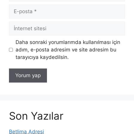
E-
posta
İnternet
sitesi
Daha sonraki yorumlarımda kullanılması için
adım, e-posta adresim ve site adresim bu
tarayıcıya kaydedilsin.
Son Yazılar
Betlima Adresi