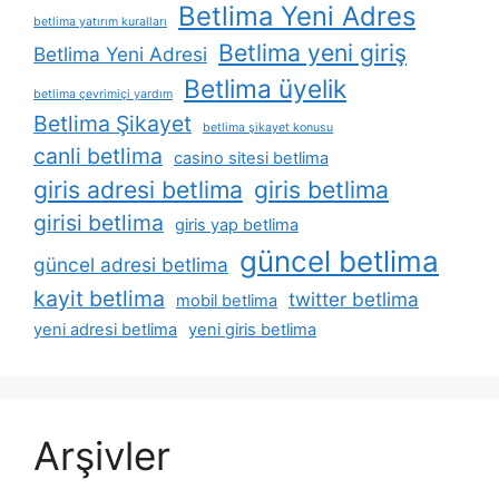
Betlima Yeni Adres
betlima yatırım kuralları
Betlima yeni giriş
Betlima Yeni Adresi
Betlima üyelik
betlima çevrimiçi yardım
Betlima Şikayet
betlima şikayet konusu
canli betlima
casino sitesi betlima
giris adresi betlima
giris betlima
girisi betlima
giris yap betlima
güncel betlima
güncel adresi betlima
kayit betlima
twitter betlima
mobil betlima
yeni adresi betlima
yeni giris betlima
Arşivler