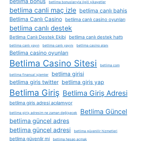
betlima bonus
betlima bonuslarıyla i̇lgili şikayetler
betlima canli maç izle
betlima canlı bahis
Betlima Canlı Casino
betlima canlı casino oyunları
betlima canlı destek
Betlima Canlı Destek Ekibi
betlima canlı destek hattı
betlima canlı yayın
betlima canlı yayını
betlima casino alanı
Betlima casino oyunları
Betlima Casino Sitesi
betlima com
betlima girisi
betlima finansal i̇şlemler
betlima giris twitter
betlima giris yap
Betlima Giriş
Betlima Giriş Adresi
betlima giriş adresi açılamıyor
Betlima Güncel
betlima giriş adresim ne zaman değişecek
betlima güncel adres
betlima güncel adresi
betlima güvenilir hizmetleri
betlima güvenlir mi
betlima hesap açmak