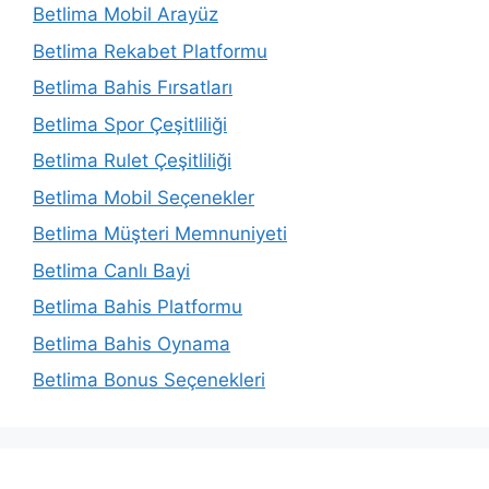
Betlima Mobil Arayüz
Betlima Rekabet Platformu
Betlima Bahis Fırsatları
Betlima Spor Çeşitliliği
Betlima Rulet Çeşitliliği
Betlima Mobil Seçenekler
Betlima Müşteri Memnuniyeti
Betlima Canlı Bayi
Betlima Bahis Platformu
Betlima Bahis Oynama
Betlima Bonus Seçenekleri