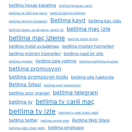
betlima hesap kapatma
betlima heyecan verici
betlima i̇le i̇letişime geçin
betlima i̇letişim bilgileri
Betlima kayıt
betlima kaç oldu
betlima i̇letişim hizmetleri
betlima maç izle
betlima lisansı ve altyapısı yeterli mi
betlima maç izleme
betlima mobil erişim
betlima mobil uygulaması
betlima müşteri hizmetleri
betlima müşteri hizmetleri
betlima nasil bir site
betlima para yatirma
betlima oyunları
betlima platformu oyunları
betlima promosyon
betlima promosyon kodu
betlima site hakkında
Betlima Sitesi
betlima spor kategorileri
betlima telegram
betlima spor oranları
betlima tv canli maç
betlima tv
betlima tv izle
betlima tv web sitesi nedir
betlima twitter
Betlima Web Sitesi
betlima uygun oran
betlima whatsapp
betlima web sitesi nedir