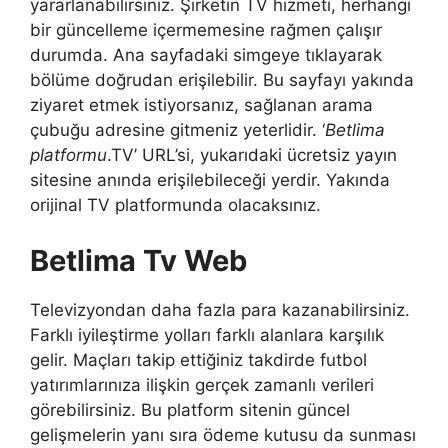
yararlanabilirsiniz. Şirketin TV hizmeti, herhangi
bir güncelleme içermemesine rağmen çalışır
durumda. Ana sayfadaki simgeye tıklayarak
bölüme doğrudan erişilebilir. Bu sayfayı yakında
ziyaret etmek istiyorsanız, sağlanan arama
çubuğu adresine gitmeniz yeterlidir. ‘
Betlima
platformu
.TV’ URL’si, yukarıdaki ücretsiz yayın
sitesine anında erişilebileceği yerdir. Yakında
orijinal TV platformunda olacaksınız.
Betlima Tv Web
Televizyondan daha fazla para kazanabilirsiniz.
Farklı iyileştirme yolları farklı alanlara karşılık
gelir. Maçları takip ettiğiniz takdirde futbol
yatırımlarınıza ilişkin gerçek zamanlı verileri
görebilirsiniz. Bu platform sitenin güncel
gelişmelerin yanı sıra ödeme kutusu da sunması