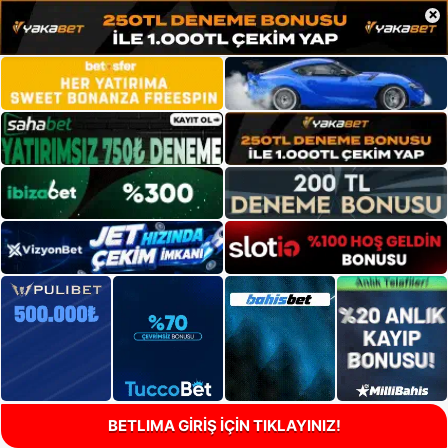
×
BETLIMA GİRİŞ İÇİN TIKLAYINIZ!