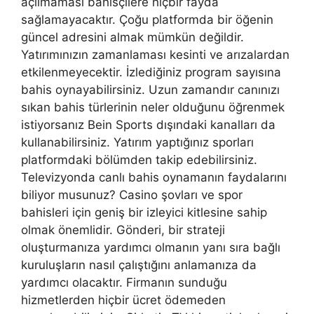
açılmaması bahisçilere hiçbir fayda
sağlamayacaktır. Çoğu platformda bir öğenin
güncel adresini almak mümkün değildir.
Yatırımınızın zamanlaması kesinti ve arızalardan
etkilenmeyecektir. İzlediğiniz program sayısına
bahis oynayabilirsiniz. Uzun zamandır canınızı
sıkan bahis türlerinin neler olduğunu öğrenmek
istiyorsanız Bein Sports dışındaki kanalları da
kullanabilirsiniz. Yatırım yaptığınız sporları
platformdaki bölümden takip edebilirsiniz.
Televizyonda canlı bahis oynamanın faydalarını
biliyor musunuz? Casino şovları ve spor
bahisleri için geniş bir izleyici kitlesine sahip
olmak önemlidir. Gönderi, bir strateji
oluşturmanıza yardımcı olmanın yanı sıra bağlı
kuruluşların nasıl çalıştığını anlamanıza da
yardımcı olacaktır. Firmanın sunduğu
hizmetlerden hiçbir ücret ödemeden