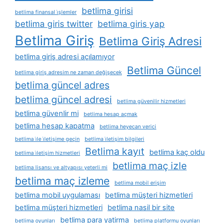
betlima girisi
betlima finansal i̇şlemler
betlima giris twitter
betlima giris yap
Betlima Giriş
Betlima Giriş Adresi
betlima giriş adresi açılamıyor
Betlima Güncel
betlima giriş adresim ne zaman değişecek
betlima güncel adres
betlima güncel adresi
betlima güvenilir hizmetleri
betlima güvenlir mi
betlima hesap açmak
betlima hesap kapatma
betlima heyecan verici
betlima i̇le i̇letişime geçin
betlima i̇letişim bilgileri
Betlima kayıt
betlima kaç oldu
betlima i̇letişim hizmetleri
betlima maç izle
betlima lisansı ve altyapısı yeterli mi
betlima maç izleme
betlima mobil erişim
betlima mobil uygulaması
betlima müşteri hizmetleri
betlima müşteri hizmetleri
betlima nasil bir site
betlima para yatirma
betlima oyunları
betlima platformu oyunları