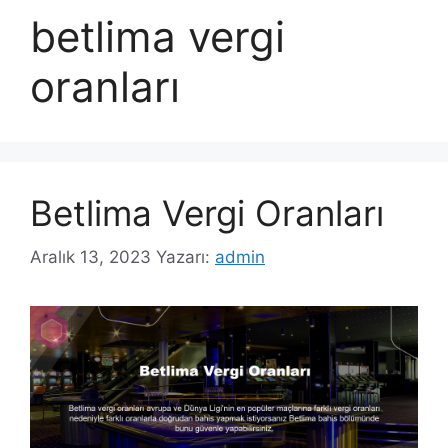
betlima vergi
oranları
Betlima Vergi Oranları
Aralık 13, 2023
Yazarı:
admin