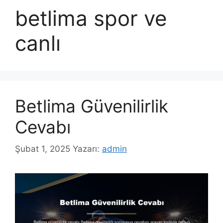
betlima spor ve
canlı
Betlima Güvenilirlik
Cevabı
Şubat 1, 2025
Yazarı:
admin