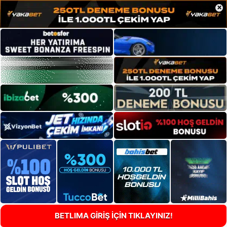
×
BETLIMA GİRİŞ İÇİN TIKLAYINIZ!