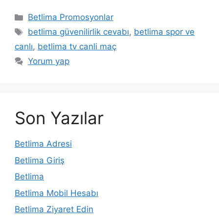
Kategoriler
Betlima Promosyonlar
Etiketler
betlima güvenilirlik cevabı
,
betlima spor ve
canlı
,
betlima tv canli maç
Yorum yap
Son Yazılar
Betlima Adresi
Betlima Giriş
Betlima
Betlima Mobil Hesabı
Betlima Ziyaret Edin