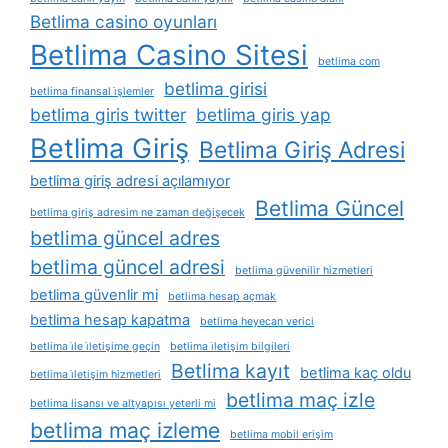
Betlima casino oyunları
Betlima Casino Sitesi
betlima com
betlima girisi
betlima finansal i̇şlemler
betlima giris twitter
betlima giris yap
Betlima Giriş
Betlima Giriş Adresi
betlima giriş adresi açılamıyor
Betlima Güncel
betlima giriş adresim ne zaman değişecek
betlima güncel adres
betlima güncel adresi
betlima güvenilir hizmetleri
betlima güvenlir mi
betlima hesap açmak
betlima hesap kapatma
betlima heyecan verici
betlima i̇le i̇letişime geçin
betlima i̇letişim bilgileri
Betlima kayıt
betlima kaç oldu
betlima i̇letişim hizmetleri
betlima maç izle
betlima lisansı ve altyapısı yeterli mi
betlima maç izleme
betlima mobil erişim