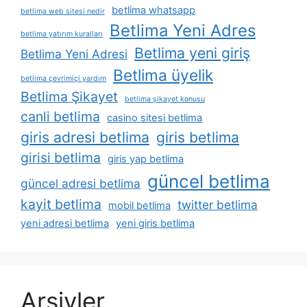
betlima whatsapp
betlima web sitesi nedir
Betlima Yeni Adres
betlima yatırım kuralları
Betlima yeni giriş
Betlima Yeni Adresi
Betlima üyelik
betlima çevrimiçi yardım
Betlima Şikayet
betlima şikayet konusu
canli betlima
casino sitesi betlima
giris adresi betlima
giris betlima
girisi betlima
giris yap betlima
güncel betlima
güncel adresi betlima
kayit betlima
twitter betlima
mobil betlima
yeni adresi betlima
yeni giris betlima
Arşivler