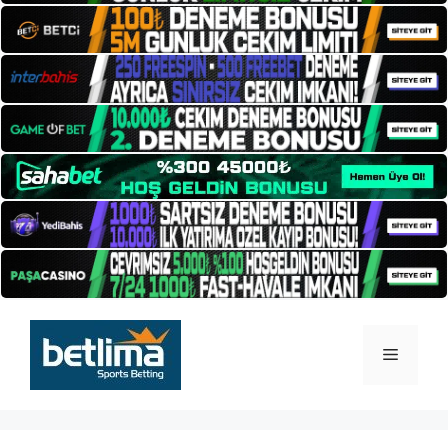
İçeriğe
atla
Menü