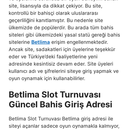
site, lisansıyla da dikkat çekiyor. Bu site,
kontrollü bir bahisçi olarak uluslararası
geçerliliğini kanıtlamıştır. Bu nedenle site
ülkemizde de popülerdir. Bu arada tüm bahis
siteleri gibi ülkemizdeki yasal statü gereği bahis
sitelerine
Betlima
erişim engellenmektedir.
Ancak site, sadakatleri için üyelerine teşekkür
eder ve Türkiye’deki faaliyetlerine yeni
adresinde kesintisiz devam eder. Site üyeleri
kullanıcı adı ve şifrelerini siteye giriş yapmak ve
oyun oynamak için kullanabilirler.
Betlima Slot Turnuvası
Güncel Bahis Giriş Adresi
Betlima Slot Turnuvası Betlima giriş adresi ile
siteyi açanlar sadece oyun oynamakla kalmıyor,