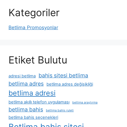
Kategoriler
Betlima Promosyonlar
Etiket Bulutu
bahis sitesi betlima
adresi betlima
betlima adres
betlima adres değişikliği
betlima adresi
betlima akıllı telefon uygulaması
betlima araştırma
betlima bahis
betlima bahis ruleti
betlima bahis seçenekleri
Betlima bahis sitesi