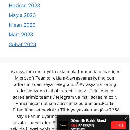
Haziran 2023
Mayıs 2023
Nisan 2023
Mart 2023
Şubat 2023
Avrasya'nın en büyük reklam platformunda olmak için
Microsoft Teams:
reklam@avrasyamarketing.com
adresimizden veya Telegram: @Avrasyamarketing
adresimizden irtibat kurabilirsiniz. (Tek iletişim
adreslerimiz teams / telegram ve mail adresimizdir.
Harici hiçbir iletişim adresimiz bulunmamaktadır.
Lütfen itibar etmeyiniz.) Türkiye yasalarına göre 7258
sayılı kanun uyarınca yasa dışı bahis oynamanın
cezaları mevcuttur. Şu an bulunduğunuz site hiç bir
şekilde illegal bahis oyunları oynatmıyor ve oynamaya