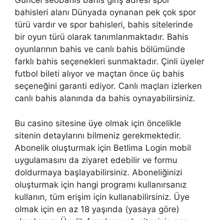
Güncel seobahis bahis giriş adresi spor
bahisleri alanı Dünyada oynanan pek çok spor
türü vardır ve spor bahisleri, bahis sitelerinde
bir oyun türü olarak tanımlanmaktadır. Bahis
oyunlarının bahis ve canlı bahis bölümünde
farklı bahis seçenekleri sunmaktadır. Çinli üyeler
futbol bileti alıyor ve maçtan önce üç bahis
seçeneğini garanti ediyor. Canlı maçları izlerken
canlı bahis alanında da bahis oynayabilirsiniz.
Bu casino sitesine üye olmak için öncelikle
sitenin detaylarını bilmeniz gerekmektedir.
Abonelik oluşturmak için Betlima Login mobil
uygulamasını da ziyaret edebilir ve formu
doldurmaya başlayabilirsiniz. Aboneliğinizi
oluşturmak için hangi programı kullanırsanız
kullanın, tüm erişim için kullanabilirsiniz. Üye
olmak için en az 18 yaşında (yasaya göre)