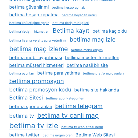
betlima güvenlir mi
betlima hesap açmak
betlima hesap kapatma
betlima heyecan verici
betlima i̇le i̇letişime geçin
betlima i̇letişim bilgileri
Betlima kayıt
betlima kaç oldu
betlima i̇letişim hizmetleri
betlima maç izle
betlima lisansı ve altyapısı yeterli mi
betlima maç izleme
betlima mobil erişim
betlima mobil uygulaması
betlima müşteri hizmetleri
betlima müşteri hizmetleri
betlima nasil bir site
betlima para yatirma
betlima oyunları
betlima platformu oyunları
betlima promosyon
betlima promosyon kodu
betlima site hakkında
Betlima Sitesi
betlima spor kategorileri
betlima telegram
betlima spor oranları
betlima tv canli maç
betlima tv
betlima tv izle
betlima tv web sitesi nedir
betlima twitter
Betlima Web Sitesi
betlima uygun oran