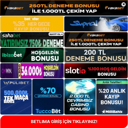
×
BETLIMA GİRİŞ İÇİN TIKLAYINIZ!