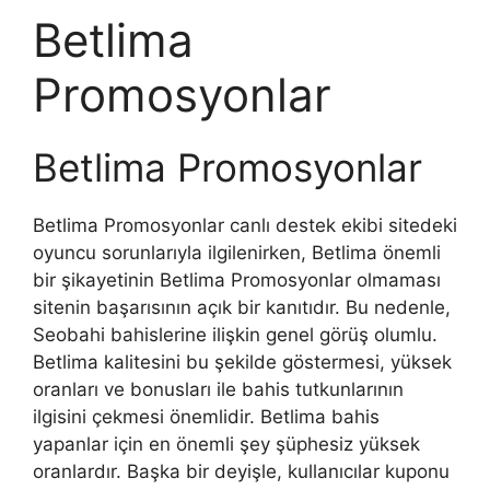
Betlima
Promosyonlar
Betlima Promosyonlar
Betlima Promosyonlar canlı destek ekibi sitedeki
oyuncu sorunlarıyla ilgilenirken, Betlima önemli
bir şikayetinin Betlima Promosyonlar olmaması
sitenin başarısının açık bir kanıtıdır. Bu nedenle,
Seobahi bahislerine ilişkin genel görüş olumlu.
Betlima kalitesini bu şekilde göstermesi, yüksek
oranları ve bonusları ile bahis tutkunlarının
ilgisini çekmesi önemlidir. Betlima bahis
yapanlar için en önemli şey şüphesiz yüksek
oranlardır. Başka bir deyişle, kullanıcılar kuponu