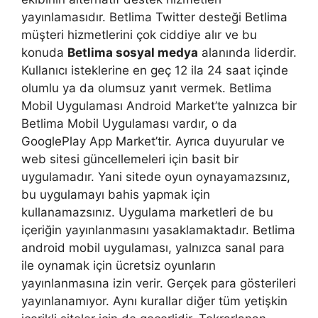
yayınlamasıdır. Betlima Twitter desteği Betlima
müşteri hizmetlerini çok ciddiye alır ve bu
konuda
Betlima sosyal medya
alanında liderdir.
Kullanıcı isteklerine en geç 12 ila 24 saat içinde
olumlu ya da olumsuz yanıt vermek. Betlima
Mobil Uygulaması Android Market’te yalnızca bir
Betlima Mobil Uygulaması vardır, o da
GooglePlay App Market’tir. Ayrıca duyurular ve
web sitesi güncellemeleri için basit bir
uygulamadır. Yani sitede oyun oynayamazsınız,
bu uygulamayı bahis yapmak için
kullanamazsınız. Uygulama marketleri de bu
içeriğin yayınlanmasını yasaklamaktadır. Betlima
android mobil uygulaması, yalnızca sanal para
ile oynamak için ücretsiz oyunların
yayınlanmasına izin verir. Gerçek para gösterileri
yayınlanamıyor. Aynı kurallar diğer tüm yetişkin