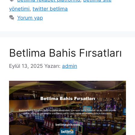
yönetimi
,
twitter betlima
Yorum yap
Betlima Bahis Fırsatları
Eylül 13, 2025
Yazarı:
admin