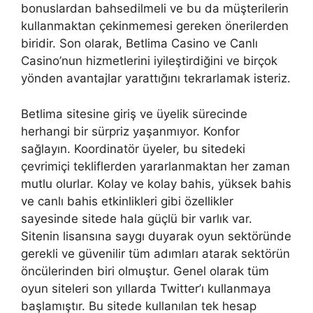
bonuslardan bahsedilmeli ve bu da müşterilerin
kullanmaktan çekinmemesi gereken önerilerden
biridir. Son olarak, Betlima Casino ve Canlı
Casino’nun hizmetlerini iyileştirdiğini ve birçok
yönden avantajlar yarattığını tekrarlamak isteriz.
Betlima sitesine giriş ve üyelik sürecinde
herhangi bir sürpriz yaşanmıyor. Konfor
sağlayın. Koordinatör üyeler, bu sitedeki
çevrimiçi tekliflerden yararlanmaktan her zaman
mutlu olurlar. Kolay ve kolay bahis, yüksek bahis
ve canlı bahis etkinlikleri gibi özellikler
sayesinde sitede hala güçlü bir varlık var.
Sitenin lisansına saygı duyarak oyun sektöründe
gerekli ve güvenilir tüm adımları atarak sektörün
öncülerinden biri olmuştur. Genel olarak tüm
oyun siteleri son yıllarda Twitter’ı kullanmaya
başlamıştır. Bu sitede kullanılan tek hesap