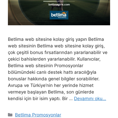
Betlima web sitesine kolay giriş yapın Betlima
web sitesinin Betlima web sitesine kolay giriş,
çok çeşitli bonus fırsatlarından yararlanabilir ve
çekici bahislerden yararlanabilir. Kullanıcılar,
Betlima web sitesinin Promosyonlar
bölümündeki canlı destek hattı aracılığıyla
bonuslar hakkında genel bilgiler sorabilirler.
Avrupa ve Türkiye’nin her yerinde hizmet
vermeye başlayan Betlima, son günlerde
kendisi için bir isim yaptı. Bir …
Devamını oku…
Kategoriler
Betlima Promosyonlar