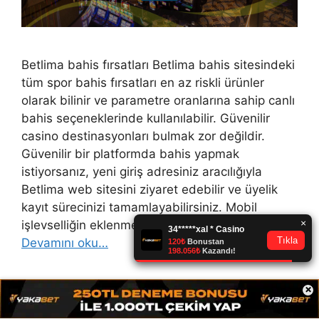
Betlima bahis fırsatları Betlima bahis sitesindeki
tüm spor bahis fırsatları en az riskli ürünler
olarak bilinir ve parametre oranlarına sahip canlı
bahis seçeneklerinde kullanılabilir. Güvenilir
casino destinasyonları bulmak zor değildir.
Güvenilir bir platformda bahis yapmak
istiyorsanız, yeni giriş adresiniz aracılığıyla
Betlima web sitesini ziyaret edebilir ve üyelik
kayıt sürecinizi tamamlayabilirsiniz. Mobil
işlevselliğin eklenmesiyle, müşteriler mobil …
Devamını oku…
Kategoriler
Betlima Promosyonlar
×
Etiketler
betlima bahis fırsatları
,
betlima kaç oldu
,