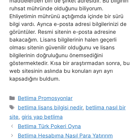
maddelerden biri de şirket adresidir. Bu bilginin
ruhsat mühründe olduğunu biliyorum.
Ehliyetimin mührünü açtığımda içinde bir sürü
bilgi vardı. Ayrıca e-posta adresi bilgilerinizi de
görüntüler. Resmi sitenin e-posta adresine
bakacağım. Lisans bilgilerinin halen geçerli
olması sitenin güvenilir olduğunu ve lisans
bilgilerinin doğruluğunu önemsediğini
göstermektedir. Kısa bir araştırmadan sonra, bu
web sitesinin aslında bu konuları ayrı ayrı
kapsadığını buldum.
Kategoriler
Betlima Promosyonlar
Etiketler
betlima lisans bilgisi nedir
,
betlima nasıl bir
site
,
giris yap betlima
Betlima Türk Pokeri Oyna
Betlima Hesabıma Nasıl Para Yatırırım