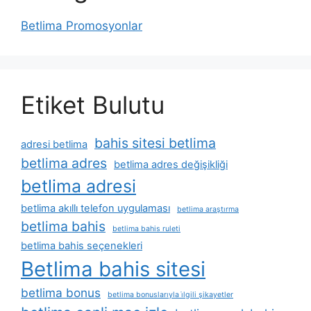
Betlima Promosyonlar
Etiket Bulutu
bahis sitesi betlima
adresi betlima
betlima adres
betlima adres değişikliği
betlima adresi
betlima akıllı telefon uygulaması
betlima araştırma
betlima bahis
betlima bahis ruleti
betlima bahis seçenekleri
Betlima bahis sitesi
betlima bonus
betlima bonuslarıyla i̇lgili şikayetler