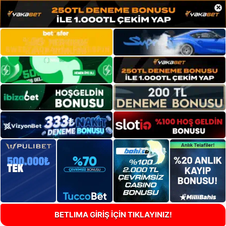
×
BETLIMA GİRİŞ İÇİN TIKLAYINIZ!