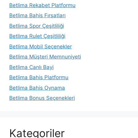
Betlima Rekabet Platformu
Betlima Bahis Fırsatları
Betlima Spor Çeşitliliği
Betlima Rulet Çeşitliliği
Betlima Mobil Seçenekler
Betlima Müşteri Memnuniyeti
Betlima Canlı Bayi
Betlima Bahis Platformu
Betlima Bahis Oynama
Betlima Bonus Seçenekleri
Kategoriler