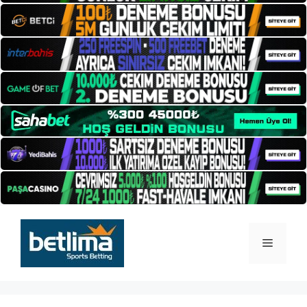
İçeriğe
atla
Menü