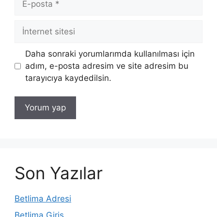
posta
İnternet
sitesi
Daha sonraki yorumlarımda kullanılması için
adım, e-posta adresim ve site adresim bu
tarayıcıya kaydedilsin.
Son Yazılar
Betlima Adresi
Betlima Giriş