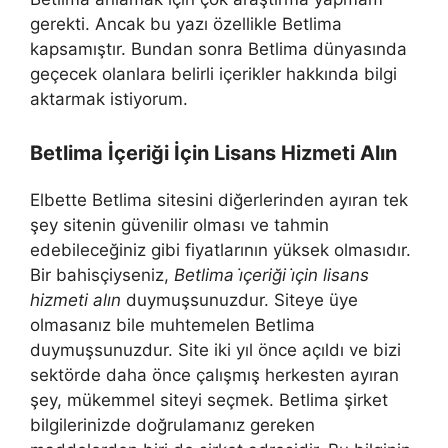
gerekti. Ancak bu yazı özellikle Betlima
kapsamıştır. Bundan sonra Betlima dünyasında
geçecek olanlara belirli içerikler hakkında bilgi
aktarmak istiyorum.
Betlima İçeriği İçin Lisans Hizmeti Alın
Elbette Betlima sitesini diğerlerinden ayıran tek
şey sitenin güvenilir olması ve tahmin
edebileceğiniz gibi fiyatlarının yüksek olmasıdır.
Bir bahisçiyseniz,
Betlima i̇çeriği i̇çin lisans
hizmeti alın
duymuşsunuzdur. Siteye üye
olmasanız bile muhtemelen Betlima
duymuşsunuzdur. Site iki yıl önce açıldı ve bizi
sektörde daha önce çalışmış herkesten ayıran
şey, mükemmel siteyi seçmek. Betlima şirket
bilgilerinizde doğrulamanız gereken