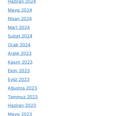
Haziran 2024
Mayıs 2024
Nisan 2024
Mart 2024
Şubat 2024
Ocak 2024
Aralık 2023
Kasım 2023
Ekim 2023
Eylül 2023
Ağustos 2023
Temmuz 2023
Haziran 2023
Mayıs 2023