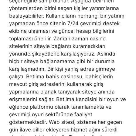
seçeneğine sahip olurlar. Aşağıda belirtilen
yöntemlerden birini seçen kişiler yatırımlarına
başlayabilirler. Kullanıcıların herhangi bir yatırım
yapmadan önce sitenin 7/24 çevrimiçi destek
ekibine ulaşması ve güncel hesap bilgilerini
toplaması önerilir. Zaman zaman casino
sitelerinin siteyle bağlantı kuramadıkları
yönünde şikayetlerle karşılaşıyoruz. Aslında
hiçbir siteye bağlanamama gibi bir durumla
karşılaşmadım. Bir kişi yanlış adres girmeye
çalıştı. Betlima bahis casinosu, bahisçilerin
mevcut giriş adreslerini kullanarak giriş
yapmalarına olanak tanıyarak siteye anında
erişmelerini sağlar. Betlima kendisini bir oyun ve
eğlence platformu olarak tanımlamakta ve
çevrimiçi oyun sektöründe faaliyet
göstermektedir. Web sitesi, sisteme her geçen
gün ilave diller ekleyerek hizmet ağını sürekli