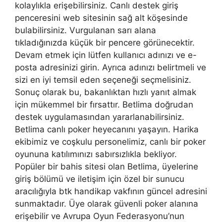
kolaylıkla erişebilirsiniz. Canlı destek giriş
penceresini web sitesinin sağ alt köşesinde
bulabilirsiniz. Vurgulanan sarı alana
tıkladığınızda küçük bir pencere görünecektir.
Devam etmek için lütfen kullanıcı adınızı ve e-
posta adresinizi girin. Ayrıca adınızı belirtmeli ve
sizi en iyi temsil eden seçeneği seçmelisiniz.
Sonuç olarak bu, bakanlıktan hızlı yanıt almak
için mükemmel bir fırsattır. Betlima doğrudan
destek uygulamasından yararlanabilirsiniz.
Betlima canlı poker heyecanını yaşayın. Harika
ekibimiz ve coşkulu personelimiz, canlı bir poker
oyununa katılımınızı sabırsızlıkla bekliyor.
Popüler bir bahis sitesi olan Betlima, üyelerine
giriş bölümü ve iletişim için özel bir sunucu
aracılığıyla btk handikap vakfının güncel adresini
sunmaktadır. Üye olarak güvenli poker alanına
erişebilir ve Avrupa Oyun Federasyonu’nun