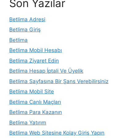
Son Yazılar
Betlima Adresi
Betlima Giriş
Betlima
Betlima Mobil Hesabı
Betlima Ziyaret Edin
Betlima Hesap İptali Ve Üyelik
Betlima Sayfasına Bir Şans Verebilirsiniz
Betlima Mobil Site
Betlima Canlı Maçları
Betlima Para Kazanın
Betlima Yatırım
Betlima Web Sitesine Kolay Giriş Yapın