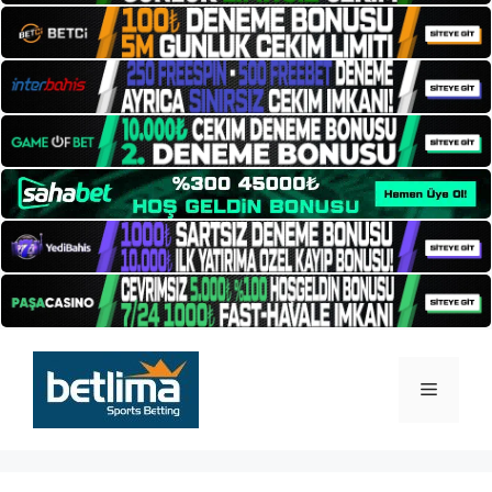
İçeriğe
atla
Menü