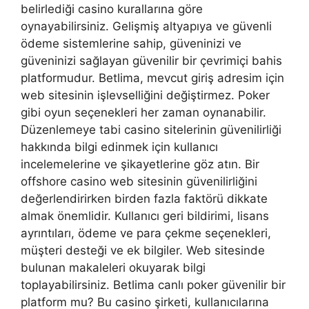
belirlediği casino kurallarına göre
oynayabilirsiniz. Gelişmiş altyapıya ve güvenli
ödeme sistemlerine sahip, güveninizi ve
güveninizi sağlayan güvenilir bir çevrimiçi bahis
platformudur. Betlima, mevcut giriş adresim için
web sitesinin işlevselliğini değiştirmez. Poker
gibi oyun seçenekleri her zaman oynanabilir.
Düzenlemeye tabi casino sitelerinin güvenilirliği
hakkında bilgi edinmek için kullanıcı
incelemelerine ve şikayetlerine göz atın. Bir
offshore casino web sitesinin güvenilirliğini
değerlendirirken birden fazla faktörü dikkate
almak önemlidir. Kullanıcı geri bildirimi, lisans
ayrıntıları, ödeme ve para çekme seçenekleri,
müşteri desteği ve ek bilgiler. Web sitesinde
bulunan makaleleri okuyarak bilgi
toplayabilirsiniz. Betlima canlı poker güvenilir bir
platform mu? Bu casino şirketi, kullanıcılarına