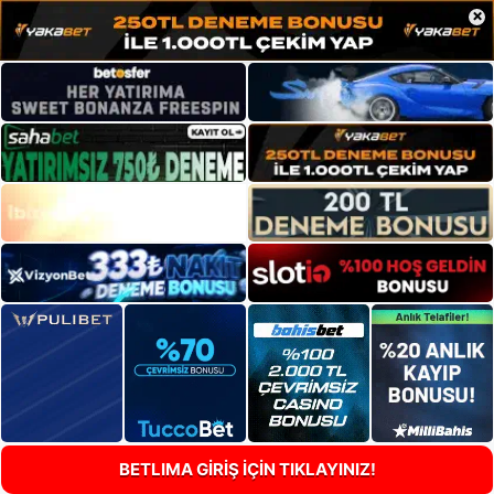
×
BETLIMA GİRİŞ İÇİN TIKLAYINIZ!