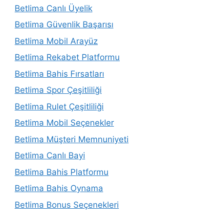
Betlima Canlı Üyelik
Betlima Güvenlik Başarısı
Betlima Mobil Arayüz
Betlima Rekabet Platformu
Betlima Bahis Fırsatları
Betlima Spor Çeşitliliği
Betlima Rulet Çeşitliliği
Betlima Mobil Seçenekler
Betlima Müşteri Memnuniyeti
Betlima Canlı Bayi
Betlima Bahis Platformu
Betlima Bahis Oynama
Betlima Bonus Seçenekleri