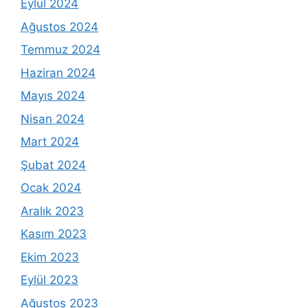
Eylül 2024
Ağustos 2024
Temmuz 2024
Haziran 2024
Mayıs 2024
Nisan 2024
Mart 2024
Şubat 2024
Ocak 2024
Aralık 2023
Kasım 2023
Ekim 2023
Eylül 2023
Ağustos 2023