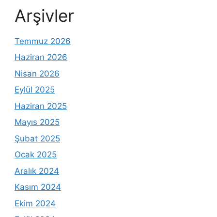
Arşivler
Temmuz 2026
Haziran 2026
Nisan 2026
Eylül 2025
Haziran 2025
Mayıs 2025
Şubat 2025
Ocak 2025
Aralık 2024
Kasım 2024
Ekim 2024