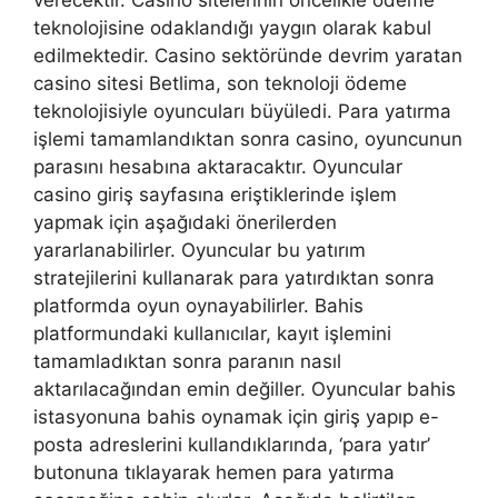
verecektir. Casino sitelerinin öncelikle ödeme
teknolojisine odaklandığı yaygın olarak kabul
edilmektedir. Casino sektöründe devrim yaratan
casino sitesi Betlima, son teknoloji ödeme
teknolojisiyle oyuncuları büyüledi. Para yatırma
işlemi tamamlandıktan sonra casino, oyuncunun
parasını hesabına aktaracaktır. Oyuncular
casino giriş sayfasına eriştiklerinde işlem
yapmak için aşağıdaki önerilerden
yararlanabilirler. Oyuncular bu yatırım
stratejilerini kullanarak para yatırdıktan sonra
platformda oyun oynayabilirler. Bahis
platformundaki kullanıcılar, kayıt işlemini
tamamladıktan sonra paranın nasıl
aktarılacağından emin değiller. Oyuncular bahis
istasyonuna bahis oynamak için giriş yapıp e-
posta adreslerini kullandıklarında, ‘para yatır’
butonuna tıklayarak hemen para yatırma