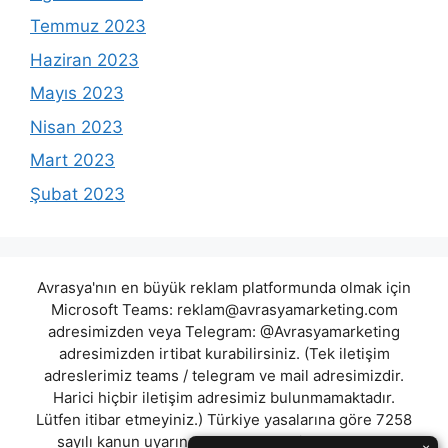
Temmuz 2023
Haziran 2023
Mayıs 2023
Nisan 2023
Mart 2023
Şubat 2023
Avrasya'nın en büyük reklam platformunda olmak için
Microsoft Teams:
reklam@avrasyamarketing.com
adresimizden veya Telegram: @Avrasyamarketing
adresimizden irtibat kurabilirsiniz. (Tek iletişim
adreslerimiz teams / telegram ve mail adresimizdir.
Harici hiçbir iletişim adresimiz bulunmamaktadır.
Lütfen itibar etmeyiniz.) Türkiye yasalarına göre 7258
sayılı kanun uyarınca yasa dışı bahis oynamanın