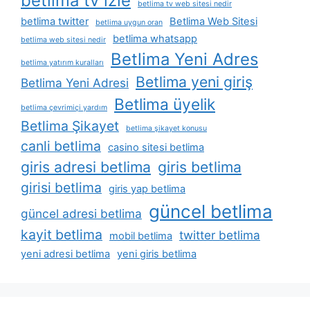
betlima tv izle
betlima tv web sitesi nedir
betlima twitter
Betlima Web Sitesi
betlima uygun oran
betlima whatsapp
betlima web sitesi nedir
Betlima Yeni Adres
betlima yatırım kuralları
Betlima yeni giriş
Betlima Yeni Adresi
Betlima üyelik
betlima çevrimiçi yardım
Betlima Şikayet
betlima şikayet konusu
canli betlima
casino sitesi betlima
giris adresi betlima
giris betlima
girisi betlima
giris yap betlima
güncel betlima
güncel adresi betlima
kayit betlima
twitter betlima
mobil betlima
yeni adresi betlima
yeni giris betlima