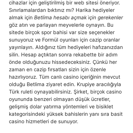
cihazlar için geliştirilmiş bir web sitesi öneriyor.
Sınırlamalardan bıktınız mı? Harika hediyeler
almak için
Betlima hesabı açmak i̇çin gerekenler
göz atın ve parlayan meyvelerle oynayın. Bu
sitede birçok spor bahisi var size seçenekler
sunuyoruz ve Formül oyunları için cazip oranlar
yayınlayın. Aldığınız tüm hediyeleri hafızanızdan
silin. Hesap açtıktan sonra rekabette bir adım
önde olduğunuzu hissedeceksiniz. Çünkü her
zaman en cazip fırsatları sizin için özenle
hazırlıyoruz. Tüm canlı casino içeriğinin mevcut
olduğu Betlima ziyaret edin. Krupiye aracılığıyla
Türk ruleti oynayabilirsiniz. Şirket, birçok casino
oyununda benzeri olmayan düşük ücretler,
gelişmiş dolar yatırma yöntemleri ve bisiklet
kategorisindeki yüksek bahislerin yanı sıra basit
casino hizmetleri de sunuyor.