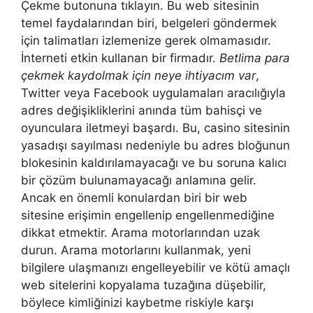
Çekme butonuna tıklayın. Bu web sitesinin
temel faydalarından biri, belgeleri göndermek
için talimatları izlemenize gerek olmamasıdır.
İnterneti etkin kullanan bir firmadır.
Betlima para
çekmek kaydolmak için neye ihtiyacım var
,
Twitter veya Facebook uygulamaları aracılığıyla
adres değişikliklerini anında tüm bahisçi ve
oyunculara iletmeyi başardı. Bu, casino sitesinin
yasadışı sayılması nedeniyle bu adres bloğunun
blokesinin kaldırılamayacağı ve bu soruna kalıcı
bir çözüm bulunamayacağı anlamına gelir.
Ancak en önemli konulardan biri bir web
sitesine erişimin engellenip engellenmediğine
dikkat etmektir. Arama motorlarından uzak
durun. Arama motorlarını kullanmak, yeni
bilgilere ulaşmanızı engelleyebilir ve kötü amaçlı
web sitelerini kopyalama tuzağına düşebilir,
böylece kimliğinizi kaybetme riskiyle karşı