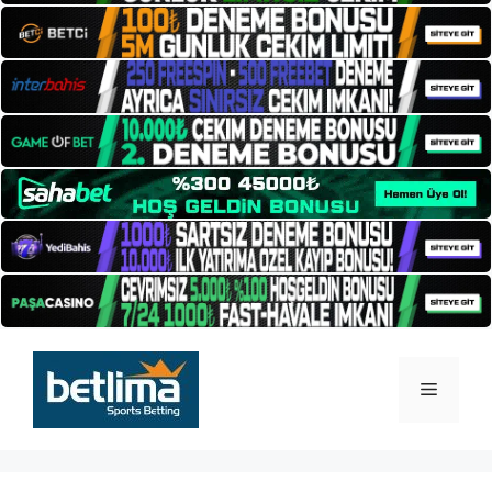
İçeriğe
atla
Menü