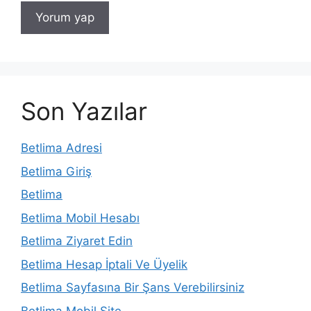
Son Yazılar
Betlima Adresi
Betlima Giriş
Betlima
Betlima Mobil Hesabı
Betlima Ziyaret Edin
Betlima Hesap İptali Ve Üyelik
Betlima Sayfasına Bir Şans Verebilirsiniz
Betlima Mobil Site