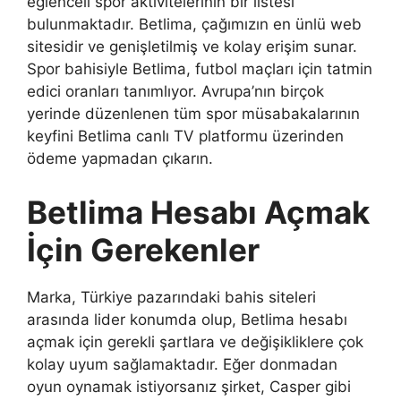
eğlenceli spor aktivitelerinin bir listesi
bulunmaktadır. Betlima, çağımızın en ünlü web
sitesidir ve genişletilmiş ve kolay erişim sunar.
Spor bahisiyle Betlima, futbol maçları için tatmin
edici oranları tanımlıyor. Avrupa’nın birçok
yerinde düzenlenen tüm spor müsabakalarının
keyfini Betlima canlı TV platformu üzerinden
ödeme yapmadan çıkarın.
Betlima Hesabı Açmak
İçin Gerekenler
Marka, Türkiye pazarındaki bahis siteleri
arasında lider konumda olup, Betlima hesabı
açmak için gerekli şartlara ve değişikliklere çok
kolay uyum sağlamaktadır. Eğer donmadan
oyun oynamak istiyorsanız şirket, Casper gibi