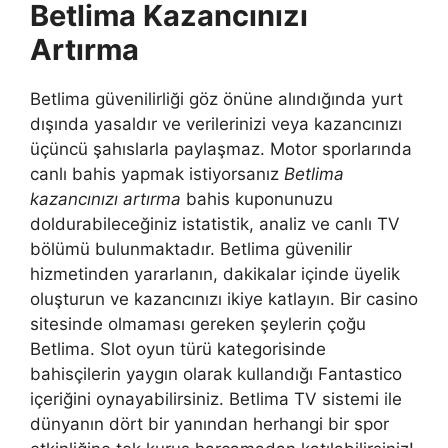
Betlima Kazancınızı
Artırma
Betlima güvenilirliği göz önüne alındığında yurt
dışında yasaldır ve verilerinizi veya kazancınızı
üçüncü şahıslarla paylaşmaz. Motor sporlarında
canlı bahis yapmak istiyorsanız
Betlima
kazancınızı artırma
bahis kuponunuzu
doldurabileceğiniz istatistik, analiz ve canlı TV
bölümü bulunmaktadır. Betlima güvenilir
hizmetinden yararlanın, dakikalar içinde üyelik
oluşturun ve kazancınızı ikiye katlayın. Bir casino
sitesinde olmaması gereken şeylerin çoğu
Betlima. Slot oyun türü kategorisinde
bahisçilerin yaygın olarak kullandığı Fantastico
içeriğini oynayabilirsiniz. Betlima TV sistemi ile
dünyanın dört bir yanından herhangi bir spor