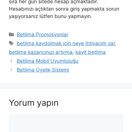
sıra her gün sitede hesap açmaktadır.
Hesabınızı açtıktan sonra giriş yapmakta sorun
yaşıyorsanız lütfen bunu yapmayın.
Kategoriler
Betlima Promosyonlar
Etiketler
betlima kaydolmak i̇çin neye i̇htiyacım var
,
betlima kazancınızı artırma
,
kayit betlima
Betlima Mobil Uyumluluğu
Betlima Üyelik Sistemi
Yorum yapın
Yorum