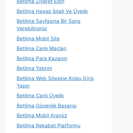
Betlima Ziyaret Edin
Betlima Hesap İptali Ve Üyelik
Betlima Sayfasına Bir Şans
Verebilirsiniz
Betlima Mobil Site
Betlima Canlı Maçları
Betlima Para Kazanın
Betlima Yatırım
Betlima Web Sitesine Kolay Giriş
Yapın
Betlima Canlı Üyelik
Betlima Güvenlik Başarısı
Betlima Mobil Arayüz
Betlima Rekabet Platformu