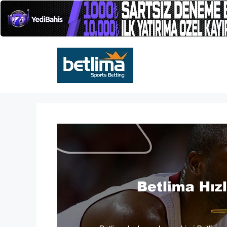
İçeriğe
atla