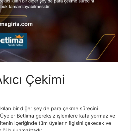
Akıcı Çekimi
i kılan bir diğer şey de para çekme sürecini
 Üyeler Betlima gereksiz işlemlere kafa yormaz ve
nin içeriğinde tüm üyelerin ilgisini çekecek ve
niği bulunmaktadır.