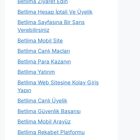
Betlima Ziyaret Edin
Betlima Hesap İptali Ve Üyelik
Betlima Sayfasına Bir Şans
Verebilirsiniz
Betlima Mobil Site
Betlima Canlı Maçları
Betlima Para Kazanın
Betlima Yatırım
Betlima Web Sitesine Kolay Giriş
Yapın
Betlima Canlı Üyelik
Betlima Güvenlik Başarısı
Betlima Mobil Arayüz
Betlima Rekabet Platformu