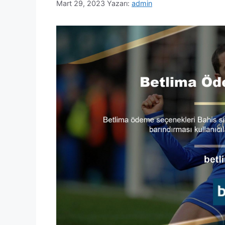
Mart 29, 2023
Yazarı:
admin