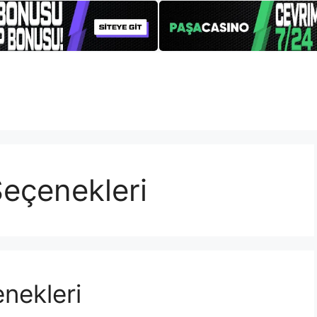
eçenekleri
nekleri