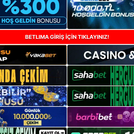
BETLIMA GİRİŞ İÇİN TIKLAYINIZ!