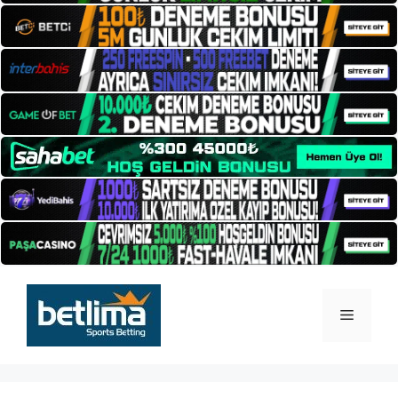
İçeriğe
atla
Menü