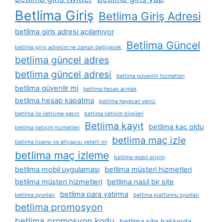
Betlima Giriş
Betlima Giriş Adresi
betlima giriş adresi açılamıyor
Betlima Güncel
betlima giriş adresim ne zaman değişecek
betlima güncel adres
betlima güncel adresi
betlima güvenilir hizmetleri
betlima güvenlir mi
betlima hesap açmak
betlima hesap kapatma
betlima heyecan verici
betlima i̇le i̇letişime geçin
betlima i̇letişim bilgileri
Betlima kayıt
betlima kaç oldu
betlima i̇letişim hizmetleri
betlima maç izle
betlima lisansı ve altyapısı yeterli mi
betlima maç izleme
betlima mobil erişim
betlima mobil uygulaması
betlima müşteri hizmetleri
betlima müşteri hizmetleri
betlima nasil bir site
betlima para yatirma
betlima oyunları
betlima platformu oyunları
betlima promosyon
betlima promosyon kodu
betlima site hakkında