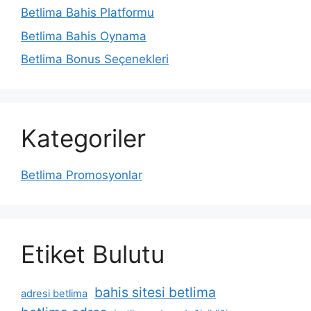
Betlima Bahis Platformu
Betlima Bahis Oynama
Betlima Bonus Seçenekleri
Kategoriler
Betlima Promosyonlar
Etiket Bulutu
bahis sitesi betlima
adresi betlima