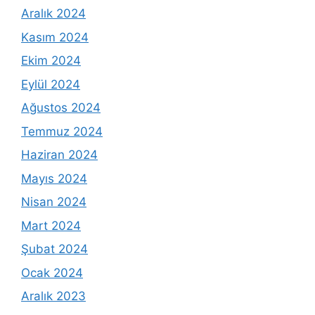
Aralık 2024
Kasım 2024
Ekim 2024
Eylül 2024
Ağustos 2024
Temmuz 2024
Haziran 2024
Mayıs 2024
Nisan 2024
Mart 2024
Şubat 2024
Ocak 2024
Aralık 2023