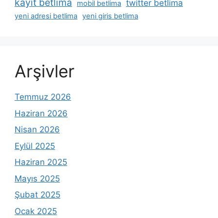
kayit betlima
twitter betlima
mobil betlima
yeni adresi betlima
yeni giris betlima
Arşivler
Temmuz 2026
Haziran 2026
Nisan 2026
Eylül 2025
Haziran 2025
Mayıs 2025
Şubat 2025
Ocak 2025